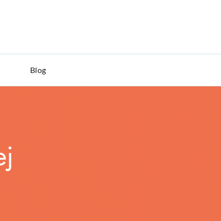
h
Blog
ej