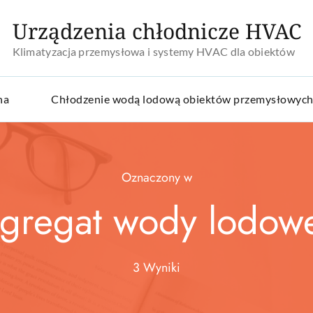
Urządzenia chłodnicze HVAC
Klimatyzacja przemysłowa i systemy HVAC dla obiektów
na
Chłodzenie wodą lodową obiektów przemysłowyc
Oznaczony w
gregat wody lodow
3 Wyniki